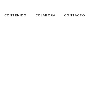
CONTENIDO
COLABORA
CONTACTO
CRÍTICAS
FICCIÓN CALCULA
por
Sebastián Pérez Rouliez
junio 27, 2020
Sebastián Pérez Escribe sobr
recuerdo de la niñez,
LEER MÁS