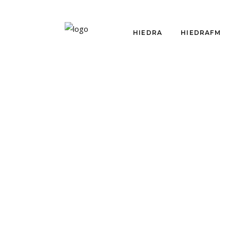
HIEDRA
HIEDRAFM
OPINIÓN
LA FICCIÓN SUPERA
LA REALIDAD
por
Iván Insunza
abril 26, 2021
Iván Insunza escribe en Hiedra para
pensar los modos
LEER MÁS