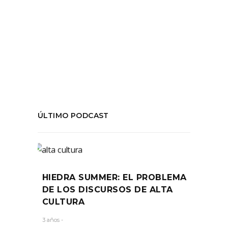
Arnaldo Delgado
,
Constituyente
,
destituyente
,
Plaza Baquedano
COMPARTIR:
ÚLTIMO PODCAST
HIEDRA SUMMER: EL PROBLEMA
DE LOS DISCURSOS DE ALTA
CULTURA
3 años -