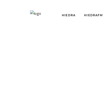
HIEDRA
HIEDRAFM
OPINIÓN
AMPUERO EL
CONVERSO Y EL
PROGRAMA
CULTURAL DE PIÑERA
por
Sebastián Pérez Rouliez
noviembre 30, 2017