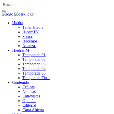
Hiedra
Taller Hiedra
HiedraTV
Somos
Hacemos
Alianzas
HiedraFM
Temporada 01
Temporada 02
Temporada 03
Temporada 04
Temporada 05
Temporada Final
Contenido
Críticas
Noticias
Entrevistas
Opinión
Editorial
Carta Abierta