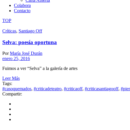
Carta Abierta
Colabora
Contacto
TOP
Críticas
,
Santiago Off
Selva: poesía oportuna
Por
María José Durán
enero 25, 2016
Fuimos a ver “Selva” a la galería de artes
Leer Más
Tags:
#casoquemados
,
#criticadeteatro
,
#criticaoff
,
#criticasantiagooff
,
#pie
Compartir: