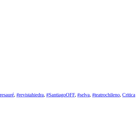
rresauré
,
#revistahiedra
,
#SantiagoOFF
,
#selva
,
#teatrochileno
,
Critica