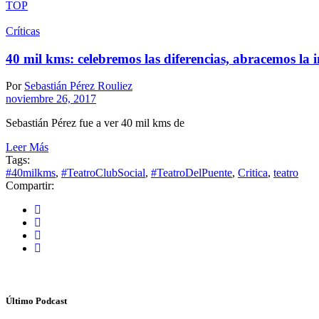
TOP
Críticas
40 mil kms: celebremos las diferencias, abracemos la i
Por
Sebastián Pérez Rouliez
noviembre 26, 2017
Sebastián Pérez fue a ver 40 mil kms de
Leer Más
Tags:
#40milkms
,
#TeatroClubSocial
,
#TeatroDelPuente
,
Critica
,
teatro
Compartir:
Último Podcast