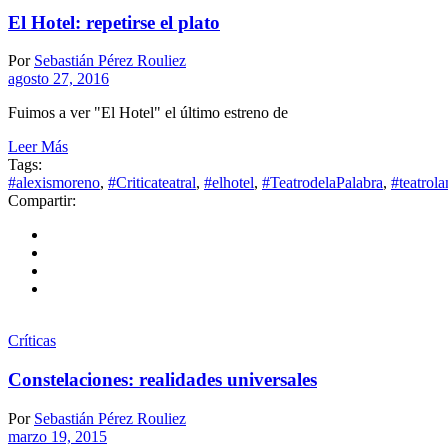
El Hotel: repetirse el plato
Por
Sebastián Pérez Rouliez
agosto 27, 2016
Fuimos a ver "El Hotel" el último estreno de
Leer Más
Tags:
#alexismoreno
,
#Criticateatral
,
#elhotel
,
#TeatrodelaPalabra
,
#teatrol
Compartir:
Críticas
Constelaciones: realidades universales
Por
Sebastián Pérez Rouliez
marzo 19, 2015