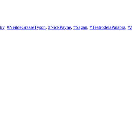
ky
,
#NeildeGrasseTyson
,
#NickPayne
,
#Sagan
,
#TeatrodelaPalabra
,
#Z