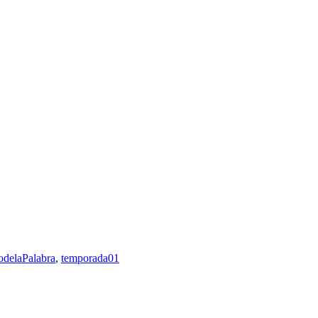
odelaPalabra
,
temporada01