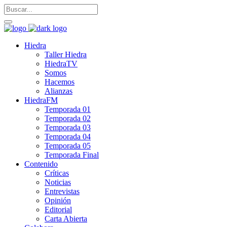
Hiedra
Taller Hiedra
HiedraTV
Somos
Hacemos
Alianzas
HiedraFM
Temporada 01
Temporada 02
Temporada 03
Temporada 04
Temporada 05
Temporada Final
Contenido
Críticas
Noticias
Entrevistas
Opinión
Editorial
Carta Abierta