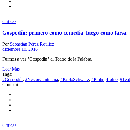
Críticas
Gospodín: primero como comedia, luego como farsa
Por
Sebastián Pérez Rouliez
diciembre 10, 2016
Fuimos a ver "Gospodín" al Teatro de la Palabra.
Leer Más
Tags:
#Gospodín
,
#NestorCantillana
,
#PabloSchwarz
,
#PhilippLöhle
,
#Teat
Compartir:
Críticas