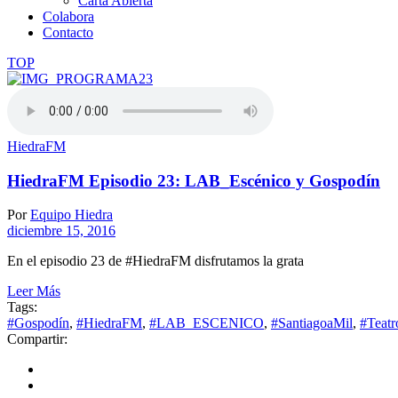
Carta Abierta
Colabora
Contacto
TOP
HiedraFM
HiedraFM Episodio 23: LAB_Escénico y Gospodín
Por
Equipo Hiedra
diciembre 15, 2016
En el episodio 23 de #HiedraFM disfrutamos la grata
Leer Más
Tags:
#Gospodín
,
#HiedraFM
,
#LAB_ESCENICO
,
#SantiagoaMil
,
#Teatr
Compartir: