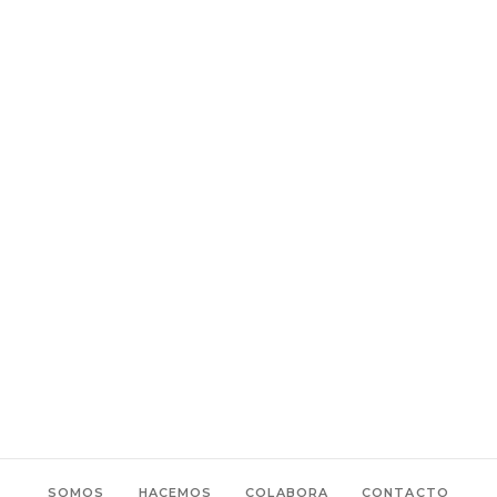
por
Equipo Hiedra
noviembre 18, 2
Lo "documental" en el teatro 
nuevo, pero
LEER MÁS
TAGS:
COMPA
,
#Biodrama
,
#EntrevistaHiedra
,
#TeatroDocumental
,
chile
teatro
SOMOS
HACEMOS
COLABORA
CONTACTO