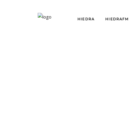
HIEDRA
HIEDRAFM
OPINIÓN
INTERROGAR EL
ARCHIVO: ¿UN
HI
PENDIENTE DEL
HIE
TEATRO
TE
DOCUMENTAL?
DO
BIO
por
Iván Insunza
junio 5, 2019
CO