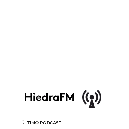
Episodio número 1 de la quinta temporada
de HiedraFM
LEER MÁS
Tags:
#HiedraFM
,
Al sur del Mundo
,
Televisión
,
temporada05
,
Violento Parra
COMPARTIR:
ÚLTIMO PODCAST