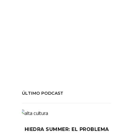
LEER MÁS
Tags:
#Cristo
,
#EstadoVegetal
,
#ManuelaInfante
,
#Prat
,
#realismo
,
#TeatrodeChile
,
#Zoo
,
temporada03
COMPARTIR:
ÚLTIMO PODCAST
HIEDRA SUMMER: EL PROBLEMA