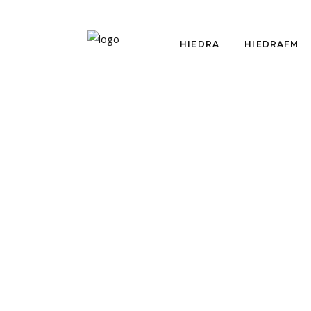
HIEDRA
HIEDRAFM
CR
EST
VE
HIEDRAFM
EPISODIO 03:
por
Seb
MANUELA INFANTE
junio 
VISITA HIEDRAFM
Sebast
por
Equipo Hiedra
abril 12, 2019
vegeta