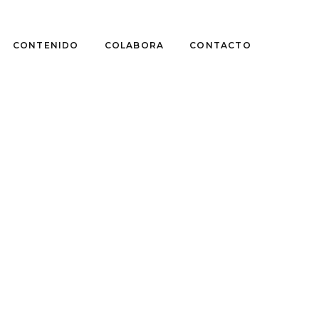
CONTENIDO
COLABORA
CONTACTO
ÍTICAS
ADO VEGETAL: UN
RDE EXTRAÑO
astián Pérez Rouliez
5, 2017
ián Pérez fue a ver Estado
l de Manuela Infante.