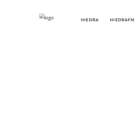
HIEDRA
HIEDRAFM
CRÍTICAS
ACOMPAÑANTES
ARTIFICIALES: ¿Y EL
HI
TEATRO?
HIE
TE
por
Sebastián Pérez Rouliez
FIT
enero 31, 2019
por
Equ
Fuimos a ver "Acompañantes