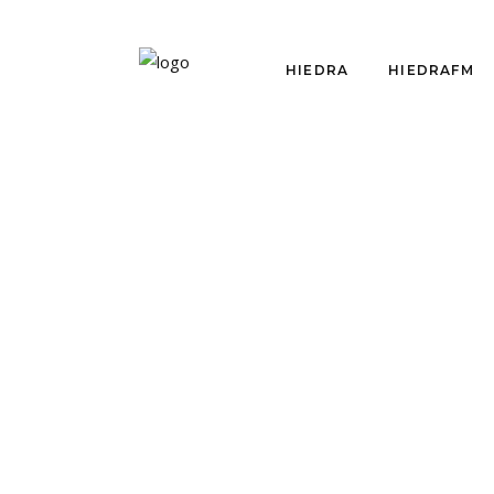
HIEDRA
HIEDRAFM
HIEDRAFM
HI
HIEDRAFM E38: FIN DE
HIE
TEMPORADA JUNTO A
VIE
FITZA 2019
OFF
por
Equipo Hiedra
enero 4, 2019
por
Equ