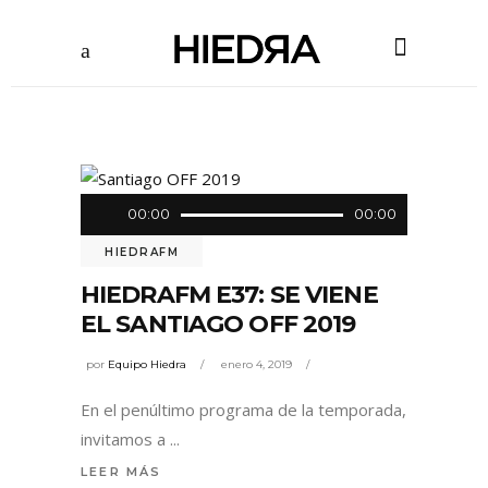
Reproductor
00:00
00:00
de
HIEDRAFM
audio
HIEDRAFM E37: SE VIENE
EL SANTIAGO OFF 2019
por
Equipo Hiedra
enero 4, 2019
En el penúltimo programa de la temporada,
invitamos a
LEER MÁS