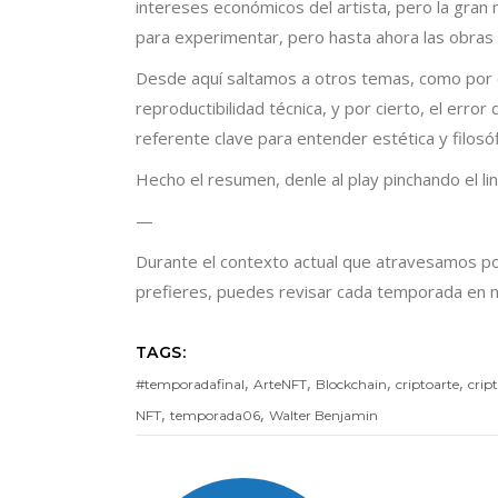
intereses económicos del artista, pero la gra
para experimentar, pero hasta ahora las obras
Desde aquí saltamos a otros temas, como por ejem
reproductibilidad técnica, y por cierto, el er
referente clave para entender estética y filosó
Hecho el resumen, denle al play pinchando el lin
—
Durante el contexto actual que atravesamos po
prefieres, puedes revisar cada temporada en nu
TAGS:
,
,
,
,
#temporadafinal
ArteNFT
Blockchain
criptoarte
crip
,
,
NFT
temporada06
Walter Benjamin