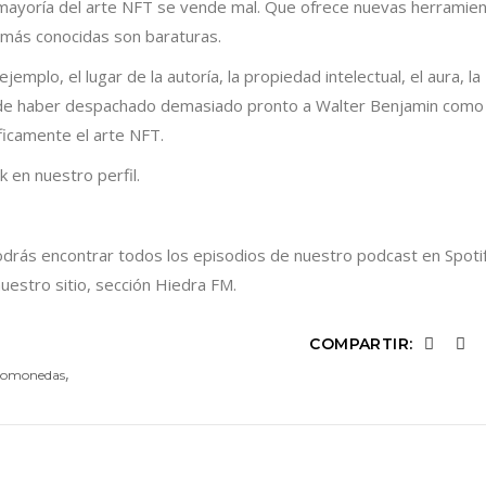
n mayoría del arte NFT se vende mal. Que ofrece nuevas herramie
 más conocidas son baraturas.
plo, el lugar de la autoría, la propiedad intelectual, el aura, la
ror de haber despachado demasiado pronto a Walter Benjamin como
ficamente el arte NFT.
k en nuestro perfil.
drás encontrar todos los episodios de nuestro podcast en Spotif
estro sitio, sección Hiedra FM.
COMPARTIR:
,
tomonedas