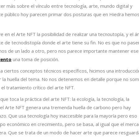
r más sobre el vínculo entre tecnología, arte, mundo digital y
bate público hoy parecen primar dos posturas que en Hiedra hemo
 en el Arte NFT la posibilidad de realizar una tecnoutopía, y el á
te de tecnodistopía donde el arte tiene su fin. No es que no pas
mos de un lado a otro, pero nos parece importante mantener ese
 lento
una toma de posición.
a ciertos conceptos técnicos específicos, hicimos una introducció
uir la huella del tema. No nos detenemos en detalle porque no so
el tratamiento crítico del arte NFT.
 toca la práctica del arte NFT: la ecología, la tecnología, la
ue el Arte NFT genera una tremenda huella de carbono pero hay
azo. Que usa tecnología hoy inaccesible para la mayoría pero eso
o económico en crecimiento, pero se basa, al igual que el merc
iera. Que se trata de un modo de hacer arte que parece resguard