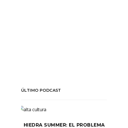
LEER MÁS
Tags:
#temporadafinal
,
ArteNFT
,
Blockchain
,
criptoarte
,
criptomonedas
,
NFT
,
temporada06
,
Walter Benjamin
COMPARTIR:
ÚLTIMO PODCAST
HIEDRA SUMMER: EL PROBLEMA