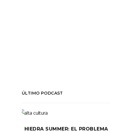
LEER MÁS
Tags:
#temporadafinal
,
ArteNFT
,
Blockchain
,
criptoarte
,
criptomonedas
,
NFT
,
temporada06
,
Walter Benjamin
COMPARTIR:
ÚLTIMO PODCAST
HIEDRA SUMMER: EL PROBLEMA