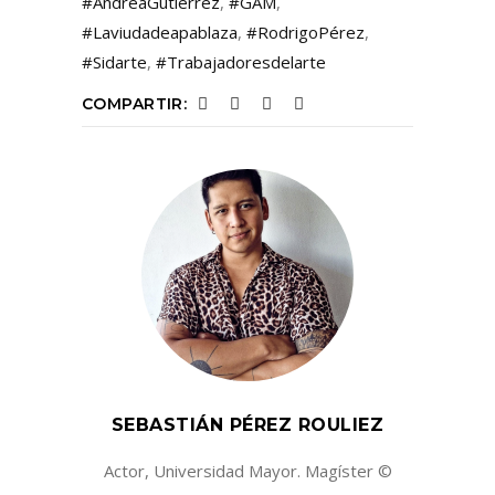
#AndreaGutiérrez
,
#GAM
,
#Laviudadeapablaza
,
#RodrigoPérez
,
#Sidarte
,
#Trabajadoresdelarte
COMPARTIR:
SEBASTIÁN PÉREZ ROULIEZ
Actor, Universidad Mayor. Magíster ©