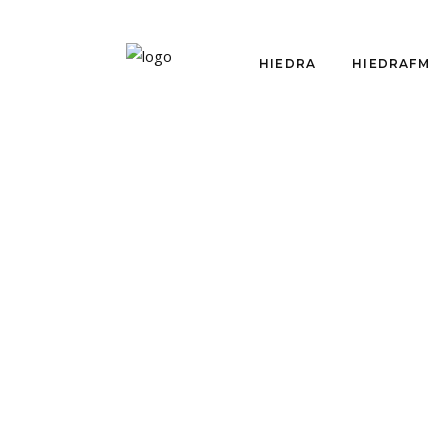
HIEDRA
HIEDRAFM
OPINIÓN
SOBRE LAS OTRAS
QUINCE MIL COSAS
QUE HACEMOS PARA
VIVIR
por
Sebastián Pérez Rouliez
abril 25, 2017