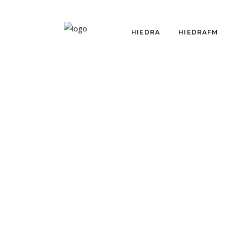
HIEDRA
HIEDRAFM
HIEDRAFM
HI
HIEDRAFM
HI
TEMPORADA FINAL:
TEM
POLÍTICA, POLÍTICO,
EST
POLÍTICOS, ARTE
por
Equ
POLÍTICO…