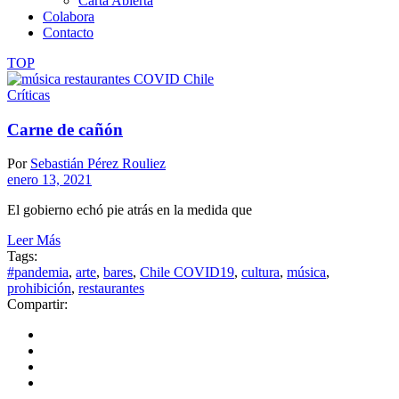
Carta Abierta
Colabora
Contacto
TOP
Críticas
Carne de cañón
Por
Sebastián Pérez Rouliez
enero 13, 2021
El gobierno echó pie atrás en la medida que
Leer Más
Tags:
#pandemia
,
arte
,
bares
,
Chile COVID19
,
cultura
,
música
,
prohibición
,
restaurantes
Compartir: