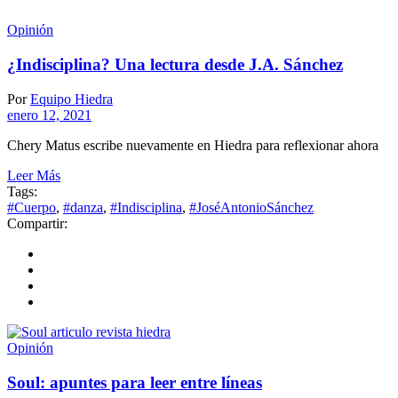
Opinión
¿Indisciplina? Una lectura desde J.A. Sánchez
Por
Equipo Hiedra
enero 12, 2021
Chery Matus escribe nuevamente en Hiedra para reflexionar ahora
Leer Más
Tags:
#Cuerpo
,
#danza
,
#Indisciplina
,
#JoséAntonioSánchez
Compartir:
Opinión
Soul: apuntes para leer entre líneas