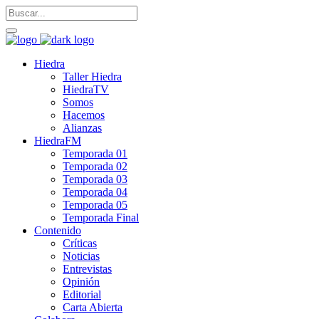
Hiedra
Taller Hiedra
HiedraTV
Somos
Hacemos
Alianzas
HiedraFM
Temporada 01
Temporada 02
Temporada 03
Temporada 04
Temporada 05
Temporada Final
Contenido
Críticas
Noticias
Entrevistas
Opinión
Editorial
Carta Abierta