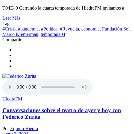
T04E40 Cerrando la cuarta temporada de HiedraFM invitamos a
Leer Más
Tags:
#Crisis
,
#pandemia
,
#Politica
,
#Revuelta
,
economía
,
Fundación Sol
,
Marco Kremerman
,
temporada04
Compartir:
HiedraFM
Conversaciones sobre el teatro de ayer y hoy con
Federico Zurita
Por
Equipo Hiedra
enero 3, 2021