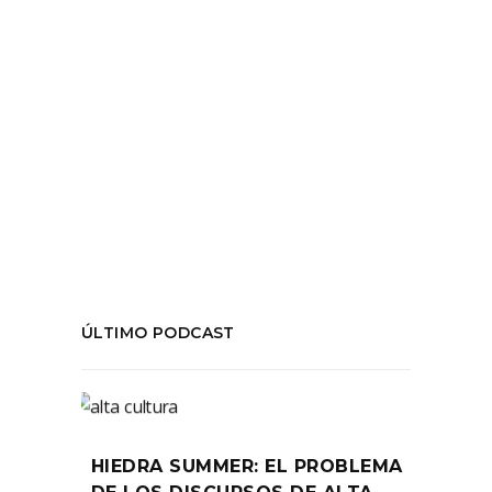
Tags:
Andrés Pérez
,
contemporáneo
,
Federico
Zurita Hecht
,
Historia
,
La muerte y la
doncella
,
teatro
,
temporada04
COMPARTIR:
ÚLTIMO PODCAST
HIEDRA SUMMER: EL PROBLEMA