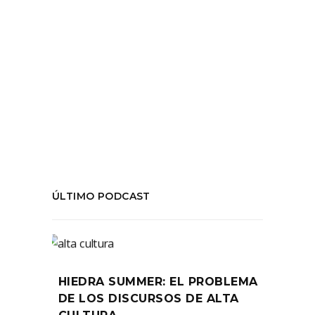
Tags:
#ElTaller
,
#GAM
,
#MarceloLeonart
,
#NonaFernández
,
Critica
,
teatro
COMPARTIR:
ÚLTIMO PODCAST
HIEDRA SUMMER: EL PROBLEMA
DE LOS DISCURSOS DE ALTA