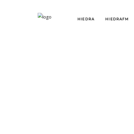
HIEDRA
HIEDRAFM
CRÍTICAS
OP
EL AURIGA TRISTÁN
CIR
CARDENILLA:
PAL
CUANDO EL
MAT
PADECIMIENTO SE
PA
DISUELVE EN
IM
LEVEDAD
ES
SOB
por
Colaborador
junio 26, 2017