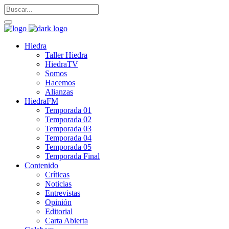
Hiedra
Taller Hiedra
HiedraTV
Somos
Hacemos
Alianzas
HiedraFM
Temporada 01
Temporada 02
Temporada 03
Temporada 04
Temporada 05
Temporada Final
Contenido
Críticas
Noticias
Entrevistas
Opinión
Editorial
Carta Abierta