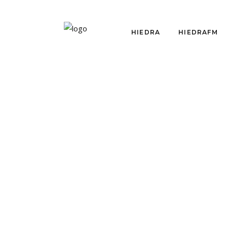
HIEDRA
HIEDRAFM
OPINIÓN
LAS CUATRO
TRAMPAS DE UNA
CULTURA SIN
CONSUELO
por
Franco Beghelli
noviembre 19, 2020
Con cifras y estadísticas en mano