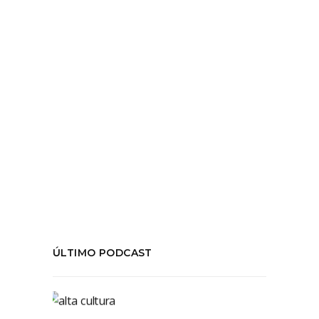
reciente del
LEER MÁS
Tags:
#GuillermoCalderon
,
#JorgeMateluna
,
#Mateluna
,
#SantiagoaMil
,
#TeatroUC
,
chile
COMPARTIR:
ÚLTIMO PODCAST