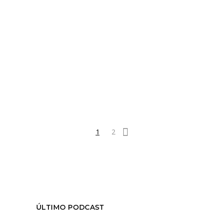
LEER MÁS
Tags:
#Fulgor
,
#HiedraFM
,
#Oleanna
,
#RadioJGM
,
#RodrigoBazaes
,
#TeatroNiñoProletario
,
#TeatroUC
,
Critica
,
temporada01
COMPARTIR:
1
2
ÚLTIMO PODCAST