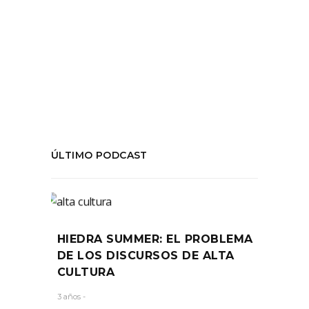
#GAM
,
#Lastarria90
,
#LucianoCruzCoke
,
#RamonGriffero
,
#Starbucks
,
teatro
COMPARTIR:
ÚLTIMO PODCAST
HIEDRA SUMMER: EL PROBLEMA
DE LOS DISCURSOS DE ALTA
CULTURA
3 años -