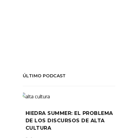
#Desigualdad
,
#MinisterioDeLasCulturas
,
#NancyFraser
,
#neoliberalismo
,
#Progresismo
,
chile
,
Critica
,
cultura
,
teatro
COMPARTIR:
ÚLTIMO PODCAST
HIEDRA SUMMER: EL PROBLEMA
DE LOS DISCURSOS DE ALTA
CULTURA