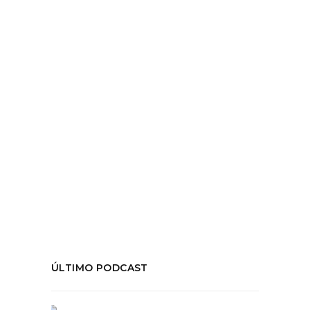
Fuimos a ver "Donde viven los bárbaros"
obra de
LEER MÁS
Tags:
#BonoboTeatro
,
#Dondevivenlosbárbaros
,
#PabloManzi
,
#TeatroDelPuente
,
Critica
,
teatro
COMPARTIR:
ÚLTIMO PODCAST