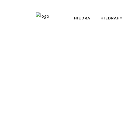
HIEDRA
HIEDRAFM
HIEDRAFM
HACER Y VER CINE EN
CHILE (Y EN
PANDEMIA)
por
Equipo Hiedra
julio 9, 2021