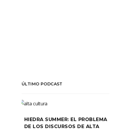
Tags:
#Chile #HiedraFM
,
#Cine
,
#ElAgenteCine
,
#TeatroPorStreaming
,
teatro
,
temporada04
COMPARTIR:
ÚLTIMO PODCAST
HIEDRA SUMMER: EL PROBLEMA
DE LOS DISCURSOS DE ALTA