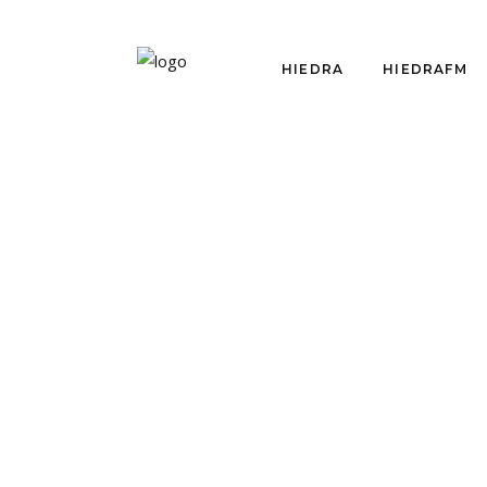
HIEDRA
HIEDRAFM
CRÍTICAS
REMEMBER SANTIAGO
por
Constanza Araya
enero 10, 2015
Fuimos a ver Remote Santiago de
Rimini Protokoll presente
LEER MÁS
TAGS:
COMPARTIR: