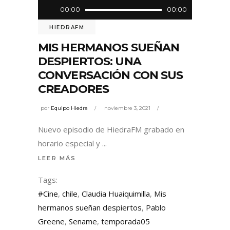
Reproductor
00:00
00:00
de
HIEDRAFM
audio
MIS HERMANOS SUEÑAN
DESPIERTOS: UNA
CONVERSACIÓN CON SUS
CREADORES
por
Equipo Hiedra
noviembre 3, 2021
Nuevo episodio de HiedraFM grabado en
horario especial y
LEER MÁS
Tags:
#Cine
,
chile
,
Claudia Huaiquimilla
,
Mis
hermanos sueñan despiertos
,
Pablo
Greene
,
Sename
,
temporada05