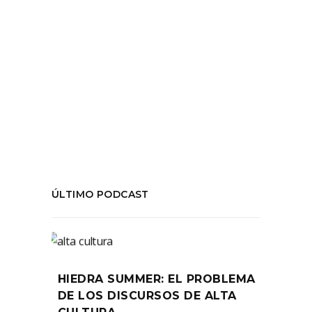
Tags:
#Elgéneroenescena
,
#GestaFestival
,
#Teatroporteño
,
#Valparaíso
,
teatro
COMPARTIR:
ÚLTIMO PODCAST
HIEDRA SUMMER: EL PROBLEMA
DE LOS DISCURSOS DE ALTA