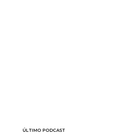
MUJER”
por
Equipo Hiedra
mayo 15, 2017
Entrevistamos al equipo investigador de
"El género en escena",
LEER MÁS
Tags:
#Elgéneroenescena
,
#GAM
,
#género
,
teatro
COMPARTIR:
ÚLTIMO PODCAST