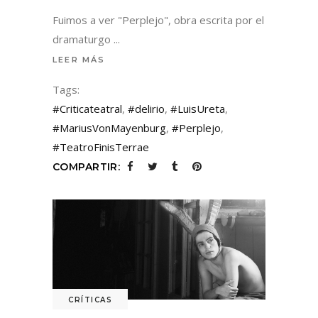
Fuimos a ver "Perplejo", obra escrita por el
dramaturgo
LEER MÁS
Tags:
#Criticateatral
,
#delirio
,
#LuisUreta
,
#MariusVonMayenburg
,
#Perplejo
,
#TeatroFinisTerrae
COMPARTIR:
CRÍTICAS