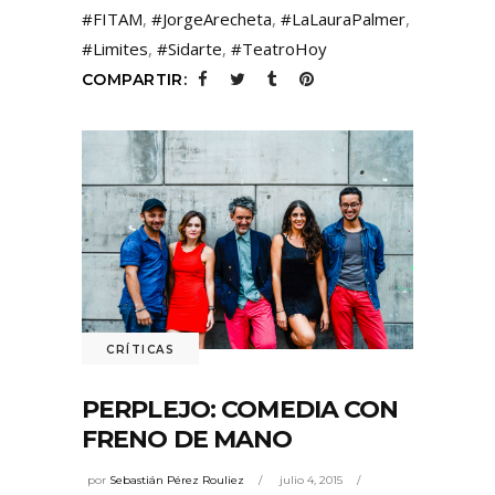
#FITAM
,
#JorgeArecheta
,
#LaLauraPalmer
,
#Limites
,
#Sidarte
,
#TeatroHoy
COMPARTIR:
CRÍTICAS
PERPLEJO: COMEDIA CON
FRENO DE MANO
por
Sebastián Pérez Rouliez
julio 4, 2015