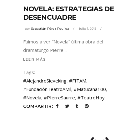
NOVELA: ESTRATEGIAS DE
DESENCUADRE
por
Sebastián Pérez Rouliez
julio 1, 2015
Fuimos a ver “Novela” última obra del
dramaturgo Pierre
LEER MÁS
Tags:
#AlejandroSieveking
,
#FITAM
,
#FundaciónTeatroAMil
,
#Matucana100
,
#Novela
,
#PIerreSaurre
,
#TeatroHoy
COMPARTIR: