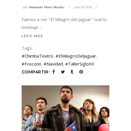
por
Sebastián Pérez Rouliez
julio 19, 2015
Fuimos a ver "El Milagro del Jaguar" cuarto
montaje
LEER MÁS
Tags:
#ChimbaTeatro
,
#ElMilagroDelJaguar
,
#Foxconn
,
#Navidad
,
#TallerSigloXX
COMPARTIR: