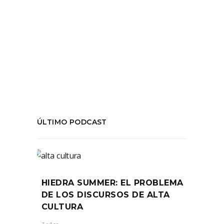
#AlejandroSieveking
,
#FITAM
,
#FundaciónTeatroAMil
,
#Matucana100
,
#Novela
,
#PIerreSaurre
,
#TeatroHoy
COMPARTIR:
ÚLTIMO PODCAST
HIEDRA SUMMER: EL PROBLEMA
DE LOS DISCURSOS DE ALTA
CULTURA