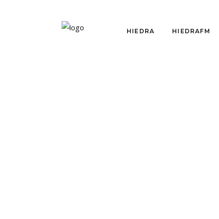
HIEDRA
HIEDRAFM
CRÍTICAS
LA RESPUESTA:
¿REALIDAD O
ESPECTÁCULO?
por
Equipo Hiedra
septiembre 1, 2015
Fuimos a ver "La Respuesta".
Estamos frente a una