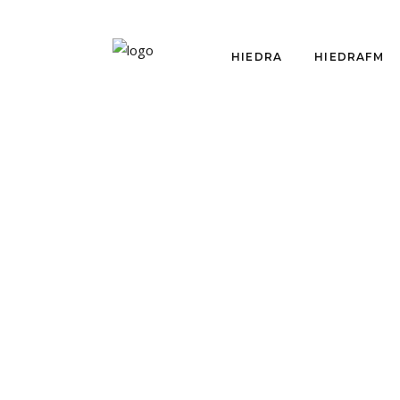
HIEDRA
HIEDRAFM
CRÍTICAS
LA RESPUESTA:
¿REALIDAD O
ESPECTÁCULO?
por
Equipo Hiedra
septiembre 1, 2015
Fuimos a ver "La Respuesta".
Estamos frente a una