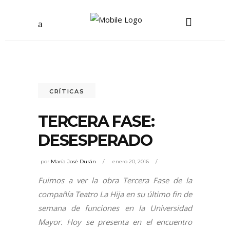
CRÍTICAS
TERCERA FASE:
DESESPERADO
por
María José Durán
enero 20, 2016
Fuimos a ver la obra Tercera Fase de la
compañía Teatro La Hija en su último fin de
semana de funciones en la Universidad
Mayor. Hoy se presenta en el encuentro