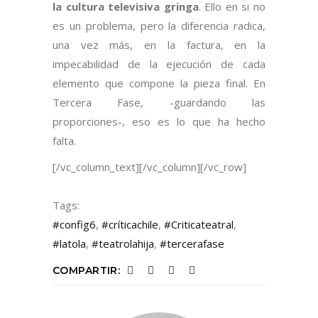
la cultura televisiva gringa
. Ello en si no
es un problema, pero la diferencia radica,
una vez más, en la factura, en la
impecabilidad de la ejecución de cada
elemento que compone la pieza final. En
Tercera Fase, -guardando las
proporciones-, eso es lo que ha hecho
falta.
[/vc_column_text][/vc_column][/vc_row]
Tags:
#config6
,
#críticachile
,
#Criticateatral
,
#latola
,
#teatrolahija
,
#tercerafase
COMPARTIR: