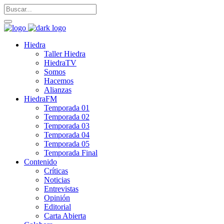
Hiedra
Taller Hiedra
HiedraTV
Somos
Hacemos
Alianzas
HiedraFM
Temporada 01
Temporada 02
Temporada 03
Temporada 04
Temporada 05
Temporada Final
Contenido
Críticas
Noticias
Entrevistas
Opinión
Editorial
Carta Abierta