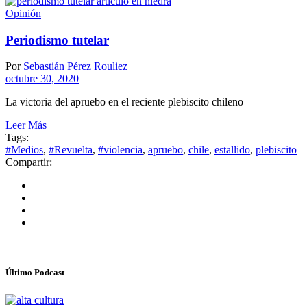
Opinión
Periodismo tutelar
Por
Sebastián Pérez Rouliez
octubre 30, 2020
La victoria del apruebo en el reciente plebiscito chileno
Leer Más
Tags:
#Medios
,
#Revuelta
,
#violencia
,
apruebo
,
chile
,
estallido
,
plebiscito
Compartir:
Último Podcast