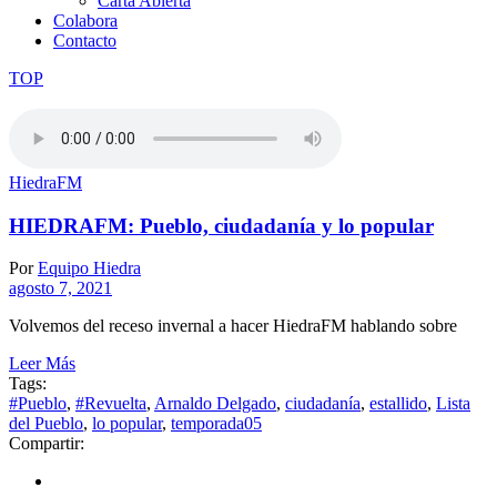
Carta Abierta
Colabora
Contacto
TOP
HiedraFM
HIEDRAFM: Pueblo, ciudadanía y lo popular
Por
Equipo Hiedra
agosto 7, 2021
Volvemos del receso invernal a hacer HiedraFM hablando sobre
Leer Más
Tags:
#Pueblo
,
#Revuelta
,
Arnaldo Delgado
,
ciudadanía
,
estallido
,
Lista
del Pueblo
,
lo popular
,
temporada05
Compartir: