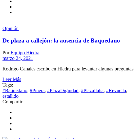
Opinión
De plaza a callejón: la ausencia de Baquedano
Por
Equipo Hiedra
marzo 24, 2021
Rodrigo Canales escribe en Hiedra para levantar algunas preguntas
Leer Más
Tags:
#Baquedano
,
#Piñera
,
#PlazaDignidad
,
#PlazaItalia
,
#Revuelta
,
estallido
Compartir: