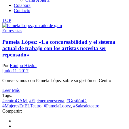
Carta Abierta
Colabora
Contacto
TOP
Entrevistas
Pamela López: «La concursabilidad y el sistema
actual de trabajo con los artistas necesita ser
repensado»
Por
Equipo Hiedra
junio 11, 2017
Conversamos con Pamela López sobre su gestión en Centro
Leer Más
Tags:
#centroGAM
,
#Elgéneroenescena
,
#GestiónC
,
#MujeresEnELTeatro
,
#PamelaLopez
,
#Salasdeteatro
Compartir: