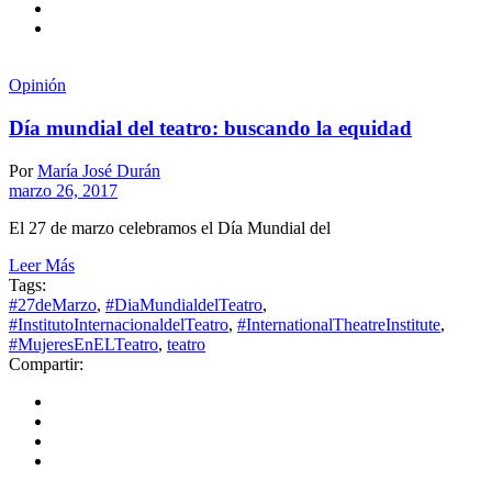
Opinión
Día mundial del teatro: buscando la equidad
Por
María José Durán
marzo 26, 2017
El 27 de marzo celebramos el Día Mundial del
Leer Más
Tags:
#27deMarzo
,
#DiaMundialdelTeatro
,
#InstitutoInternacionaldelTeatro
,
#InternationalTheatreInstitute
,
#MujeresEnELTeatro
,
teatro
Compartir: