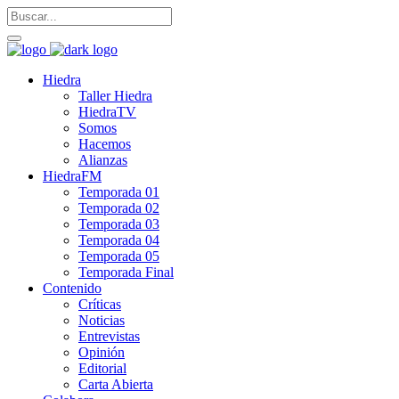
Hiedra
Taller Hiedra
HiedraTV
Somos
Hacemos
Alianzas
HiedraFM
Temporada 01
Temporada 02
Temporada 03
Temporada 04
Temporada 05
Temporada Final
Contenido
Críticas
Noticias
Entrevistas
Opinión
Editorial
Carta Abierta