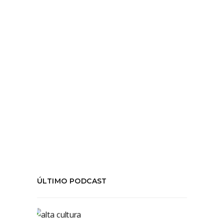
gestión en Centro
LEER MÁS
Tags:
#centroGAM
,
#Elgéneroenescena
,
#GestiónC
,
#MujeresEnELTeatro
,
#PamelaLopez
,
#Salasdeteatro
COMPARTIR:
ÚLTIMO PODCAST