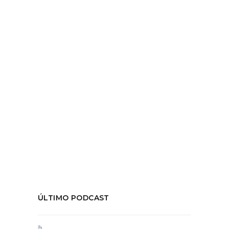
Fusilado por el fascismo, rescatado en
Latinoamérica por la
LEER MÁS
Tags:
Dramaturgia
,
Federico García Lorca
,
Margarita Xirgú
,
Neruda
,
Pirandello
,
Poesía
,
teatro
COMPARTIR:
ÚLTIMO PODCAST