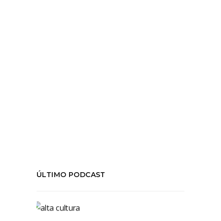
LEER MÁS
Tags:
#HiedraFM
,
#LaNiñaHorrible
,
#Latrágicaagoníadelpájaroazul
,
#LeyRicardoLarrain
,
#SantiagoaMil
,
temporada01
COMPARTIR:
ÚLTIMO PODCAST